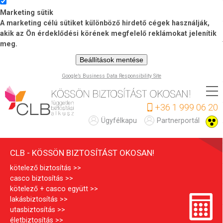
Marketing sütik
A marketing célú sütiket különböző hirdető cégek használják,
akik az Ön érdeklődési körének megfelelő reklámokat jelenítik
meg.
Beállítások mentése
Google’s Business Data Responsibility Site
Ugrás
a
+36 1 999 06 20
tartalomra
C
Ügyfélkapu
Partnerportál
L
CLB - KÖSSÖN BIZTOSÍTÁST OKOSAN!
B
kötelező biztosítás
casco biztosítás
kötelező + casco együtt
lakásbiztosítás
utasbiztosítás
életbiztosítás