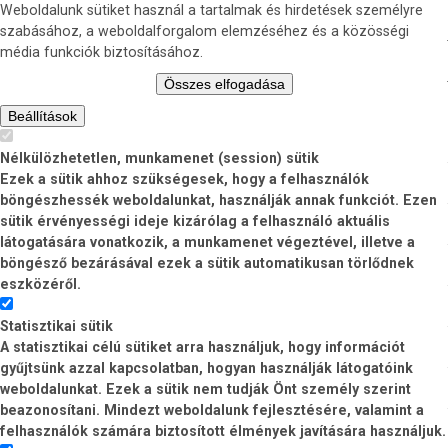
Weboldalunk sütiket használ a tartalmak és hirdetések személyre
szabásához, a weboldalforgalom elemzéséhez és a közösségi
média funkciók biztosításához.
Összes elfogadása
Beállítások
Nélkülözhetetlen, munkamenet (session) sütik
Ezek a sütik ahhoz szükségesek, hogy a felhasználók
böngészhessék weboldalunkat, használják annak funkciót. Ezen
sütik érvényességi ideje kizárólag a felhasználó aktuális
látogatására vonatkozik, a munkamenet végeztével, illetve a
böngésző bezárásával ezek a sütik automatikusan törlődnek
eszközéről.
Statisztikai sütik
A statisztikai célú sütiket arra használjuk, hogy információt
gyűjtsünk azzal kapcsolatban, hogyan használják látogatóink
weboldalunkat. Ezek a sütik nem tudják Önt személy szerint
beazonosítani. Mindezt weboldalunk fejlesztésére, valamint a
felhasználók számára biztosított élmények javítására használjuk.