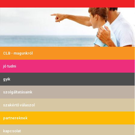
CLB - magunkról
jó tudni
gyik
szolgáltatásaink
szakértő válaszol
partnereknek
kapcsolat