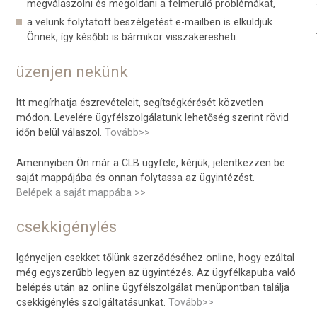
megválaszolni és megoldani a felmerülő problémákat,
a velünk folytatott beszélgetést e-mailben is elküldjük
Önnek, így később is bármikor visszakeresheti.
üzenjen nekünk
Itt megírhatja észrevételeit, segítségkérését közvetlen
módon. Levelére ügyfélszolgálatunk lehetőség szerint rövid
időn belül válaszol.
Tovább>>
Amennyiben Ön már a CLB ügyfele, kérjük, jelentkezzen be
saját mappájába és onnan folytassa az ügyintézést.
Belépek a saját mappába >>
csekkigénylés
Igényeljen csekket tőlünk szerződéséhez online, hogy ezáltal
még egyszerűbb legyen az ügyintézés. Az ügyfélkapuba való
belépés után az online ügyfélszolgálat menüpontban találja
csekkigénylés szolgáltatásunkat.
Tovább>>