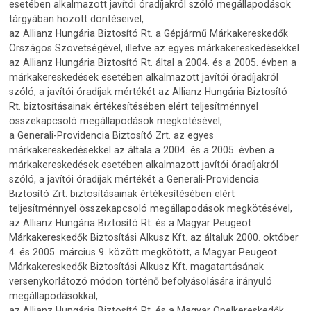
esetében alkalmazott javítói óradíjakról szóló megállapodások
tárgyában hozott döntéseivel,
az Allianz Hungária Biztosító Rt. a Gépjármű Márkakereskedők
Országos Szövetségével, illetve az egyes márkakereskedésekkel
az Allianz Hungária Biztosító Rt. által a 2004. és a 2005. évben a
márkakereskedések esetében alkalmazott javítói óradíjakról
szóló, a javítói óradíjak mértékét az Allianz Hungária Biztosító
Rt. biztosításainak értékesítésében elért teljesítménnyel
összekapcsoló megállapodások megkötésével,
a Generali-Providencia Biztosító Zrt. az egyes
márkakereskedésekkel az általa a 2004. és a 2005. évben a
márkakereskedések esetében alkalmazott javítói óradíjakról
szóló, a javítói óradíjak mértékét a Generali-Providencia
Biztosító Zrt. biztosításainak értékesítésében elért
teljesítménnyel összekapcsoló megállapodások megkötésével,
az Allianz Hungária Biztosító Rt. és a Magyar Peugeot
Márkakereskedők Biztosítási Alkusz Kft. az általuk 2000. október
4. és 2005. március 9. között megkötött, a Magyar Peugeot
Márkakereskedők Biztosítási Alkusz Kft. magatartásának
versenykorlátozó módon történő befolyásolására irányuló
megállapodásokkal,
az Allianz Hungária Biztosító Rt. és a Magyar Opelkereskedők