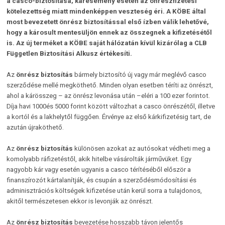
a casco-biztosítása, káresemény esetén az önrészfizetési
kötelezettség miatt mindenképpen veszteség éri. A KÖBE által
most bevezetett önrész biztosítással első ízben válik lehetővé,
hogy a károsult mentesüljön ennek az összegnek a kifizetésétől
is. Az új terméket a KÖBE saját hálózatán kívül kizárólag a CLB
Független Biztosítási Alkusz értékesíti.
Az
önrész biztosítás
bármely biztosító új vagy már meglévő casco
szerződése mellé megköthető. Minden olyan esetben téríti az önrészt,
ahol a kárösszeg – az önrész levonása után –eléri a 100 ezer forintot.
Díja havi 1000és 5000 forint között változhat a casco önrészétől, illetve
a kortól és a lakhelytől függően. Érvénye az első kárkifizetésig tart, de
azután újraköthető.
Az
önrész biztosítás
különösen azokat az autósokat védheti meg a
komolyabb ráfizetéstől, akik hitelbe vásárolták járművüket. Egy
nagyobb kár vagy esetén ugyanis a casco térítéséből először a
finanszírozót kártalanítják, és csupán a szerződésmódosítási és
adminisztrációs költségek kifizetése után kerül sorra a tulajdonos,
akitől természetesen ekkor is levonják az önrészt.
Az
önrész biztosítás
bevezetése hosszabb távon jelentős