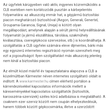
Az ügyfelek kárügyeiben való aktív, ingyenes közreműködés a
CLB esetében nem korlátozódik pusztán a kárbejelentés
folyamatára: az alkuszcég immár hat, a gépjármű-biztosítási
piacon meghatározó biztosítóval (Aegon, Generali, Genertel,
Groupama-Garancia, Signal, Uniqa) is kötött olyan
megállapodást, amelynek alapján a sérült jármű helyreállításának
folyamatát (a jármű elszállítása, tárolása, szakműhely
kiválasztása, cseregépkocsi szervezése, stb.) is koordinálhatja. A
szolgáltatás a CLB ügyfelei számára eleve díjmentes, bárki más
egy egyszerű internetes regisztráció nyomán szerezheti meg
ezt a jogosultságot. Ilyen szolgáltatást más alkuszcég jelenleg
nem kínál a biztosítási piacon.
Az elmúlt közel másfél év tapasztalataira alapozva a CLB a
közelmúltban Kármester néven internetes szolgáltató oldalt is
indított. A
www.karmester.hu
címen elérhető portálon a
kárrendezésekkel kapcsolatos információk mellett a
káreseményekkel kapcsolatos szolgáltatók (biztosítók,
karosszéria-szervizek) széles körű adatbázisa is megtalálható. A
csaknem ezer szerviz között nem csupán elhelyezkedésük,
hanem többek között gépkocsimárka, illetve a szerződött