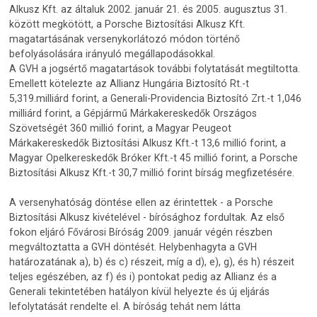
Alkusz Kft. az általuk 2002. január 21. és 2005. augusztus 31.
között megkötött, a Porsche Biztosítási Alkusz Kft.
magatartásának versenykorlátozó módon történő
befolyásolására irányuló megállapodásokkal.
A GVH a jogsértő magatartások további folytatását megtiltotta.
Emellett kötelezte az Allianz Hungária Biztosító Rt.-t
5,319.milliárd forint, a Generali-Providencia Biztosító Zrt.-t 1,046
milliárd forint, a Gépjármű Márkakereskedők Országos
Szövetségét 360 millió forint, a Magyar Peugeot
Márkakereskedők Biztosítási Alkusz Kft.-t 13,6 millió forint, a
Magyar Opelkereskedők Bróker Kft.-t 45 millió forint, a Porsche
Biztosítási Alkusz Kft.-t 30,7 millió forint bírság megfizetésére.
A versenyhatóság döntése ellen az érintettek - a Porsche
Biztosítási Alkusz kivételével - bírósághoz fordultak. Az első
fokon eljáró Fővárosi Bíróság 2009. január végén részben
megváltoztatta a GVH döntését. Helybenhagyta a GVH
határozatának a), b) és c) részeit, míg a d), e), g), és h) részeit
teljes egészében, az f) és i) pontokat pedig az Allianz és a
Generali tekintetében hatályon kívül helyezte és új eljárás
lefolytatását rendelte el. A bíróság tehát nem látta