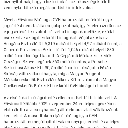
bizonyítottnak, hogy a biztosítók és az alkuszcégek tiltott
versenykorlátozó megállapodást kötöttek volna.
Mivel a Fővárosi Bíróság a GVH határozatában felrótt egyik
jogsértést nem találta megalapozottnak, így értelemszerűen az
e jogsértésért kiszabott részét a bírságnak mellőzte, ezáltal
csökkentve az ügyben kirótt bírságokat. Végül az Allianz
Hungária Biztosító Rt. 5,319 milliárd helyett 4,97 milliárd forint, a
Generali-Providencia Biztosító Zrt. 1,046 milliárd helyett 880
millió forint bírságot kapott. A Gépjármű Márkakereskedők
Országos Szövetségének 360 millió forintos, a Porsche
Biztosítási Alkusz Kft. 30,7 millió forintos bírságát a Fővárosi
Bíróság változatlanul hagyta, míg a Magyar Peugeot
Márkakereskedők Biztosítási Alkusz Kft-re valamint a Magyar
Opelkereskedők Bróker Kft-re kirótt GVH bírságot eltörölte.
Az első fokú bírósági döntés ellen mindkét fél fellebbezett. A
Fővárosi Ítélőtábla 2009. szeptember 24-én teljes egészében
elutasította a versenyhatóság által elmarasztalt vállalkozások
kereseteit. A másodfokon eljáró bíróság így a GVH
határozatában megállapított valamennyi jogsértést, és a teljes
bírságösszeget jogszerűnek találta. Az ítélet jogerős, ám a