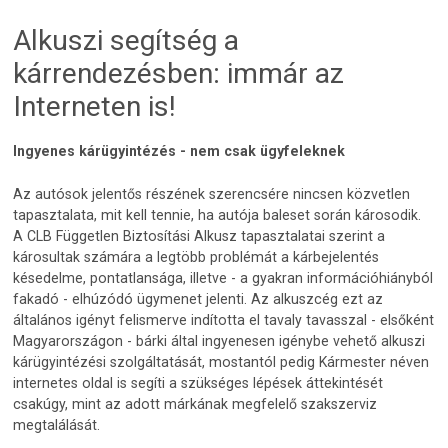
Alkuszi segítség a
kárrendezésben: immár az
Interneten is!
Ingyenes kárügyintézés - nem csak ügyfeleknek
Az autósok jelentős részének szerencsére nincsen közvetlen
tapasztalata, mit kell tennie, ha autója baleset során károsodik.
A CLB Független Biztosítási Alkusz tapasztalatai szerint a
károsultak számára a legtöbb problémát a kárbejelentés
késedelme, pontatlansága, illetve - a gyakran információhiányból
fakadó - elhúzódó ügymenet jelenti. Az alkuszcég ezt az
általános igényt felismerve indította el tavaly tavasszal - elsőként
Magyarországon - bárki által ingyenesen igénybe vehető alkuszi
kárügyintézési szolgáltatását, mostantól pedig Kármester néven
internetes oldal is segíti a szükséges lépések áttekintését
csakúgy, mint az adott márkának megfelelő szakszerviz
megtalálását.