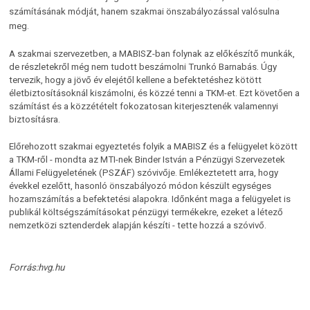
számításának módját, hanem szakmai önszabályozással valósulna
meg.
A szakmai szervezetben, a MABISZ-ban folynak az előkészítő munkák,
de részletekről még nem tudott beszámolni Trunkó Barnabás. Úgy
tervezik, hogy a jövő év elejétől kellene a befektetéshez kötött
életbiztosításoknál kiszámolni, és közzé tenni a TKM-et. Ezt követően a
számítást és a közzétételt fokozatosan kiterjesztenék valamennyi
biztosításra.
Előrehozott szakmai egyeztetés folyik a MABISZ és a felügyelet között
a TKM-ről - mondta az MTI-nek Binder István a Pénzügyi Szervezetek
Állami Felügyeletének (PSZÁF) szóvivője. Emlékeztetett arra, hogy
évekkel ezelőtt, hasonló önszabályozó módon készült egységes
hozamszámítás a befektetési alapokra. Időnként maga a felügyelet is
publikál költségszámításokat pénzügyi termékekre, ezeket a létező
nemzetközi sztenderdek alapján készíti - tette hozzá a szóvivő.
Forrás:hvg.hu