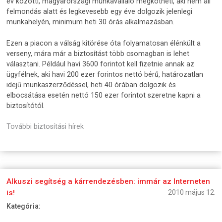
év közötti, magyarországi munkavállaló megkötheti, aki nem áll
felmondás alatt és legkevesebb egy éve dolgozik jelenlegi
munkahelyén, minimum heti 30 órás alkalmazásban.
Ezen a piacon a válság kitörése óta folyamatosan élénkült a
verseny, mára már a biztosítást több csomagban is lehet
választani. Például havi 3600 forintot kell fizetnie annak az
ügyfélnek, aki havi 200 ezer forintos nettó bérű, határozatlan
idejű munkaszerződéssel, heti 40 órában dolgozik és
elbocsátása esetén nettó 150 ezer forintot szeretne kapni a
biztosítótól.
További biztosítási hírek
Alkuszi segítség a kárrendezésben: immár az Interneten
is!
2010 május 12.
Kategória: