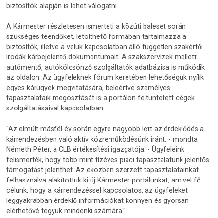
biztosítók alapján is lehet válogatni.
A Kármester részletesen ismerteti a közúti baleset során
szükséges teendőket, letölthető formában tartalmazza a
biztosítók, illetve a velük kapcsolatban álló független szakértői
irodák kárbejelentő dokumentumait. A szakszervizek mellett
autómentő, autókölcsönző szolgáltatók adatbázisa is működik
az oldalon. Az ügyfeleknek fórum keretében lehetőségük nyílik
egyes kárügyek megvitatására, beleértve személyes
tapasztalataik megosztását is a portálon feltüntetett cégek
szolgáltatásaival kapcsolatban.
"Az elmúlt másfél év során egyre nagyobb lett az érdeklődés a
kárrendezésben való aktív közreműködésünk iránt. - mondta
Németh Péter, a CLB értékesítési igazgatója. - Ügyfeleink
felismerték, hogy több mint tízéves piaci tapasztalatunk jelentős
támogatást jelenthet. Az eközben szerzett tapasztalatainkat
felhasználva alakítottuk ki új Kármester portálunkat, amivel fő
célunk, hogy a kárrendezéssel kapcsolatos, az ügyfeleket
leggyakrabban érdeklő információkat könnyen és gyorsan
elérhetővé tegyük mindenki számára."