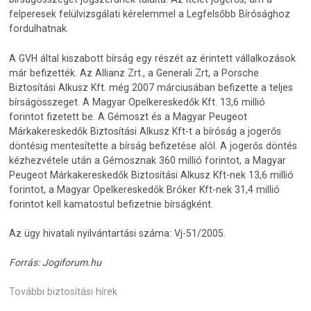
felperesek felülvizsgálati kérelemmel a Legfelsőbb Bírósághoz
fordulhatnak.
A GVH által kiszabott bírság egy részét az érintett vállalkozások
már befizették. Az Allianz Zrt., a Generali Zrt, a Porsche
Biztosítási Alkusz Kft. még 2007 márciusában befizette a teljes
bírságösszeget. A Magyar Opelkereskedők Kft. 13,6 millió
forintot fizetett be. A Gémoszt és a Magyar Peugeot
Márkakereskedők Biztosítási Alkusz Kft-t a bíróság a jogerős
döntésig mentesítette a bírság befizetése alól. A jogerős döntés
kézhezvétele után a Gémosznak 360 millió forintot, a Magyar
Peugeot Márkakereskedők Biztosítási Alkusz Kft-nek 13,6 millió
forintot, a Magyar Opelkereskedők Bróker Kft-nek 31,4 millió
forintot kell kamatostul befizetnie bírságként.
Az ügy hivatali nyilvántartási száma: Vj-51/2005.
Forrás: Jogiforum.hu
További biztosítási hírek