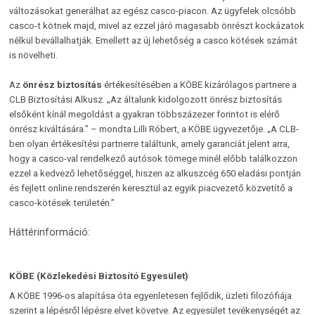
változásokat generálhat az egész casco-piacon. Az ügyfelek olcsóbb
casco-t kötnek majd, mivel az ezzel járó magasabb önrészt kockázatok
nélkül bevállalhatják. Emellett az új lehetőség a casco kötések számát
is növelheti.
Az
önrész biztosítás
értékesítésében a KÖBE kizárólagos partnere a
CLB Biztosítási Alkusz. „Az általunk kidolgozott önrész biztosítás
elsőként kínál megoldást a gyakran többszázezer forintot is elérő
önrész kiváltására.” – mondta Lilli Róbert, a KÖBE ügyvezetője. „A CLB-
ben olyan értékesítési partnerre találtunk, amely garanciát jelent arra,
hogy a casco-val rendelkező autósok tömege minél előbb találkozzon
ezzel a kedvező lehetőséggel, hiszen az alkuszcég 650 eladási pontján
és fejlett online rendszerén keresztül az egyik piacvezető közvetítő a
casco-kötések területén.”
Háttérinformáció:
KÖBE (
Közlekedési Biztosító Egyesület)
A KÖBE 1996-os alapítása óta egyenletesen fejlődik, üzleti filozófiája
szerint a lépésről lépésre elvet követve. Az egyesület tevékenységét az