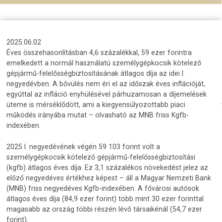
2025.06.02
Éves összehasonlításban 4,6 százalékkal, 59 ezer forintra
emelkedett a normál használatú személygépkocsik kötelező
gépjármű-felelősségbiztosításának átlagos díja az idei I.
negyedévben. A bővülés nem éri el az időszak éves inflációját,
egyúttal az infláció enyhülésével párhuzamosan a díjemelések
üteme is mérséklődött, ami a kiegyensúlyozottabb piaci
működés irányába mutat – olvasható az MNB friss Kgfb-
indexében.
2025 I. negyedévének végén 59 103 forint volt a
személygépkocsik kötelező gépjármű-felelősségbiztosítási
(kgfb) átlagos éves díja. Ez 3,1 százalékos növekedést jelez az
előző negyedéves értékhez képest – áll a Magyar Nemzeti Bank
(MNB) friss negyedéves Kgfb-indexében. A fővárosi autósok
átlagos éves díja (84,9 ezer forint) több mint 30 ezer forinttal
magasabb az ország többi részén lévő társaikénál (54,7 ezer
forint).