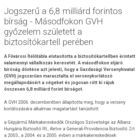
Jogszerű a 6,8 milliárd forintos
bírság - Másodfokon GVH
győzelem született a
biztosítókartell perében
A Fővárosi Ítélőtábla elutasította a biztosítókartellben érintett
valamennyi vállalkozás keresetét. A másodfokon eljáró
bíróság döntése azt jelenti, hogy a Gazdasági Versenyhivatal
(GVH) jogszerűen marasztalta el versenykorlátozó
megállapodásért a cégeket és jogosan rótt ki rájuk
összesen 6,8 milliárd forint bírságot.
A GVH 2006. decemberében állapította meg, hogy a verseny
korlátozására alkalmas magatartást tanúsított
a Gépjármű Márkakereskedők Országos Szövetsége az Allianz
Hungária Biztosító Rt., illetve a Generali-Providencia Biztosító Zrt.
a 2003., a 2004. és a 2005. évben a márkakereskedések