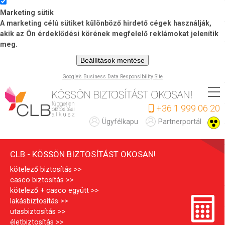
Marketing sütik
A marketing célú sütiket különböző hirdető cégek használják,
akik az Ön érdeklődési körének megfelelő reklámokat jelenítik
meg.
Beállítások mentése
Google’s Business Data Responsibility Site
Ugrás
a
+36 1 999 06 20
tartalomra
C
Ügyfélkapu
Partnerportál
L
CLB - KÖSSÖN BIZTOSÍTÁST OKOSAN!
B
kötelező biztosítás
casco biztosítás
kötelező + casco együtt
lakásbiztosítás
utasbiztosítás
életbiztosítás