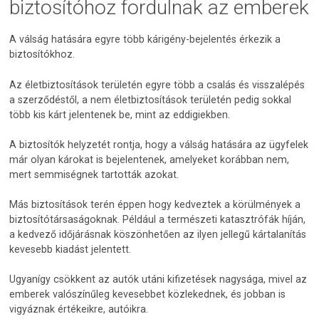
biztosítóhoz fordulnak az emberek
A válság hatására egyre több kárigény-bejelentés érkezik a
biztosítókhoz.
Az életbiztosítások területén egyre több a csalás és visszalépés
a szerződéstől, a nem életbiztosítások területén pedig sokkal
több kis kárt jelentenek be, mint az eddigiekben.
A biztosítók helyzetét rontja, hogy a válság hatására az ügyfelek
már olyan károkat is bejelentenek, amelyeket korábban nem,
mert semmiségnek tartották azokat.
Más biztosítások terén éppen hogy kedveztek a körülmények a
biztosítótársaságoknak. Például a természeti katasztrófák híján,
a kedvező időjárásnak köszönhetően az ilyen jellegű kártalanítás
kevesebb kiadást jelentett.
Ugyanígy csökkent az autók utáni kifizetések nagysága, mivel az
emberek valószínűleg kevesebbet közlekednek, és jobban is
vigyáznak értékeikre, autóikra.