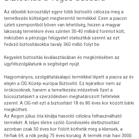
Az idősebb korosztályt egyre több biztosító célozza meg a
temetkezés költségeit megteremtő termékkel. Ezen a piacon
üzleti szempontból bőven van lehetőség, hiszen a magyar
lakosság temetésre éves szinten 30-40 milliárd forintot költ,
miközben a pénzügyi felügyelet statisztikái szerint az ezt
fedező biztosításokba tavaly 360 millió folyt be.
Kegyeleti biztosítás kiválasztásában és megkötésében az
ügyfélszolgálatunk is segítséget nyújt.
Hagyományos, szolgáltatásalapú termékkel lépett a piacra az év
elején a CIG Közép-európai Biztosító. Ez lejáratkor nem az
örökösöknek, hanem a temetkezési intézetnek fizet a
búcsúztatásért a szerződésben meghatározott feltételek
szerint. A CIG-nél ezt a biztosítást 18 és 80 éves kor között bárki
megkötheti.
Az Aegon július óta kínálja hasonló célokra felhasználható
termékét. A teljes életre szóló Gondviselés életbiztosítást
azonban csak 50 éves kor fölött köthetik meg a kliensek, a
férfiak 69, a nők pedig 75 éves korukig. A termék már havi 3000