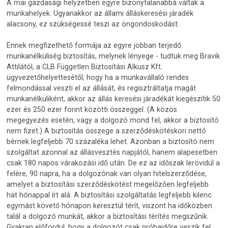
A mai gazdasági helyzetben egyre bizonytalanabbá váltak a
munkahelyek. Ugyanakkor az állami álláskeresési járadék
alacsony, ez szükségessé teszi az öngondoskodást.
Ennek megfizethető formája az egyre jobban terjedő
munkanélküliség biztosítás, melynek lényege - tudtuk meg Bravik
Attilától, a CLB Független Biztosítási Alkusz Kft.
ügyvezetőhelyettesétől, hogy ha a munkavállaló rendes
felmondással veszti el az állását, és regisztráltatja magát
munkanélküliként, akkor az állás keresési járadékát kiegészítik 50
ezer és 250 ezer forint közötti összeggel. (A közös
megegyezés esetén, vagy a dolgozó mond fel, akkor a biztosító
nem fizet.) A biztosítás összege a szerződéskötéskori nettó
bérnek legfeljebb 70 százaléka lehet. Azonban a biztosító nem
szolgáltat azonnal az állásvesztés napjától, hanem alapesetben
csak 180 napos várakozási idő után. De ez az időszak lerövidül a
felére, 90 napra, ha a dolgozónak van olyan hitelszerződése,
amelyet a biztosítási szerződéskötést megelőzően legfeljebb
hat hónappal írt alá. A biztosítási szolgáltatás legfeljebb kilenc
egymást követő hónapon keresztül térít, viszont ha időközben
talál a dolgozó munkát, akkor a biztosítási térítés megszűnik.
Gyakran előfordul, hogy a dolgozót csak próbaidőre veszik fel,