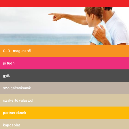
CLB - magunkról
jó tudni
gyik
szolgáltatásaink
szakértő válaszol
partnereknek
kapcsolat