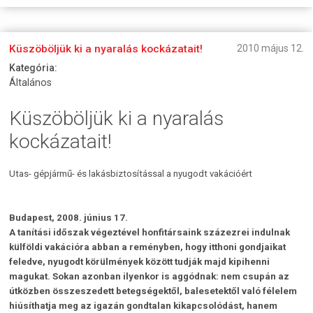
Küszöböljük ki a nyaralás kockázatait!
2010 május 12.
Kategória:
Általános
Küszöböljük ki a nyaralás
kockázatait!
Utas- gépjármű- és lakásbiztosítással a nyugodt vakációért
Budapest, 2008. június 17.
A tanítási időszak végeztével honfitársaink százezrei indulnak
külföldi vakációra abban a reményben, hogy itthoni gondjaikat
feledve, nyugodt körülmények között tudják majd kipihenni
magukat. Sokan azonban ilyenkor is aggódnak: nem csupán az
útközben összeszedett betegségektől, balesetektől való félelem
hiúsíthatja meg az igazán gondtalan kikapcsolódást, hanem