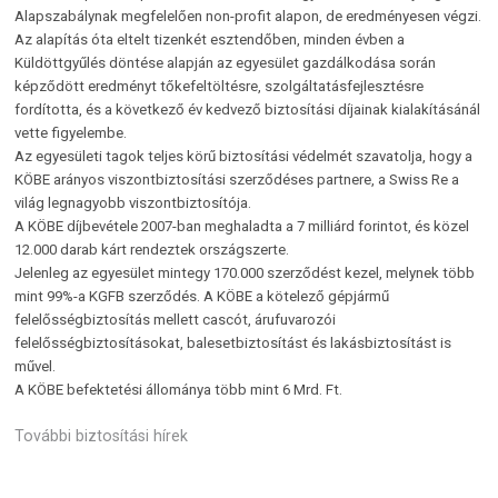
Alapszabálynak megfelelően non-profit alapon, de eredményesen végzi.
Az alapítás óta eltelt tizenkét esztendőben, minden évben a
Küldöttgyűlés döntése alapján az egyesület gazdálkodása során
képződött eredményt tőkefeltöltésre, szolgáltatásfejlesztésre
fordította, és a következő év kedvező biztosítási díjainak kialakításánál
vette figyelembe.
Az egyesületi tagok teljes körű biztosítási védelmét szavatolja, hogy a
KÖBE arányos viszontbiztosítási szerződéses partnere, a Swiss Re a
világ legnagyobb viszontbiztosítója.
A KÖBE díjbevétele 2007-ban meghaladta a 7 milliárd forintot, és közel
12.000 darab kárt rendeztek országszerte.
Jelenleg az egyesület mintegy 170.000 szerződést kezel, melynek több
mint 99%-a KGFB szerződés. A KÖBE a kötelező gépjármű
felelősségbiztosítás mellett cascót, árufuvarozói
felelősségbiztosításokat, balesetbiztosítást és lakásbiztosítást is
művel.
A KÖBE befektetési állománya több mint 6 Mrd. Ft.
További biztosítási hírek