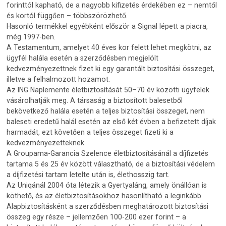
forinttól kapható, de a nagyobb kifizetés érdekében ez – nemtől
és kortól függően – többszörözhető.
Hasonló termékkel egyébként először a Signal lépett a piacra,
még 1997-ben.
A Testamentum, amelyet 40 éves kor felett lehet megkötni, az
ügyfél halála esetén a szerződésben megjelölt
kedvezményezettnek fizet ki egy garantált biztosítási összeget,
illetve a felhalmozott hozamot.
Az ING Naplemente életbiztosítását 50–70 év közötti ügyfelek
vásárolhatják meg. A társaság a biztosított balesetből
bekövetkező halála esetén a teljes biztosítási összeget, nem
baleseti eredetű halál esetén az első két évben a befizetett díjak
harmadát, ezt követően a teljes összeget fizeti ki a
kedvezményezetteknek.
A Groupama-Garancia Szelence életbiztosításánál a díjfizetés
tartama 5 és 25 év között választható, de a biztosítási védelem
a díjfizetési tartam letelte után is, élethosszig tart.
Az Uniqánál 2004 óta létezik a Gyertyaláng, amely önállóan is
köthető, és az életbiztosításokhoz hasonlítható a leginkább.
Alapbiztosításként a szerződésben meghatározott biztosítási
összeg egy része – jellemzően 100-200 ezer forint – a