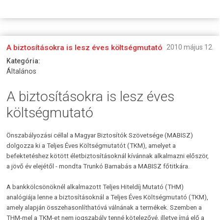
A biztosításokra is lesz éves költségmutató
2010 május 12.
Kategória:
Általános
A biztosításokra is lesz éves
költségmutató
Önszabályozási céllal a Magyar Biztosítók Szövetsége (MABISZ)
dolgozza ki a Teljes Éves Költségmutatót (TKM), amelyet a
befektetéshez kötött életbiztosításoknál kívánnak alkalmazni először,
a jövő év elejétől - mondta Trunkó Barnabás a MABISZ főtitkára.
A bankkölcsönöknél alkalmazott Teljes Hiteldíj Mutató (THM)
analógiája lenne a biztosításoknál a Teljes Éves Költségmutató (TKM),
amely alapján összehasonlíthatóvá válnának a termékek. Szemben a
THM-mel a TKM-et nem jogszabály tenné kötelezővé, illetve írná elő a