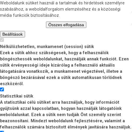
Weboldalunk sütiket használ a tartalmak és hirdetések személyre
szabásához, a weboldalforgalom elemzéséhez és a közösségi
média funkciók biztosításához.
Összes elfogadása
Beállítások
Nélkülözhetetlen, munkamenet (session) sütik
Ezek a sütik ahhoz szükségesek, hogy a felhasználók
böngészhessék weboldalunkat, használják annak funkciót. Ezen
sütik érvényességi ideje kizárólag a felhasználó aktuális
látogatására vonatkozik, a munkamenet végeztével, illetve a
böngésző bezárásával ezek a sütik automatikusan törlődnek
eszközéről.
Statisztikai sütik
A statisztikai célú sütiket arra használjuk, hogy információt
gyűjtsünk azzal kapcsolatban, hogyan használják látogatóink
weboldalunkat. Ezek a sütik nem tudják Önt személy szerint
beazonosítani. Mindezt weboldalunk fejlesztésére, valamint a
felhasználók számára biztosított élmények javítására használjuk.