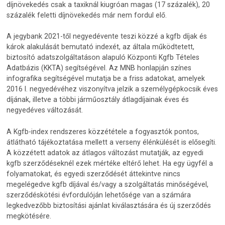
díjnövekedés csak a taxiknál kiugróan magas (17 százalék), 20
százalék feletti díjnövekedés már nem fordul elő.
A jegybank 2021-től negyedévente teszi közzé a kgfb díjak és
károk alakulását bemutató indexét, az általa működtetett,
biztosító adatszolgáltatáson alapuló Központi Kgfb Tételes
Adatbázis (KKTA) segítségével. Az MNB honlapján színes
infografika segítségével mutatja be a friss adatokat, amelyek
2016 I. negyedévéhez viszonyítva jelzik a személygépkocsik éves
díjának, illetve a többi járműosztály átlagdíjainak éves és
negyedéves változását.
A Kgfb-index rendszeres közzététele a fogyasztók pontos,
átlátható tájékoztatása mellett a verseny élénkülését is elősegíti.
A közzétett adatok az átlagos változást mutatják, az egyedi
kgfb szerződéseknél ezek mértéke eltérő lehet. Ha egy ügyfél a
folyamatokat, és egyedi szerződését áttekintve nincs
megelégedve kgfb díjával és/vagy a szolgáltatás minőségével,
szerződéskötési évfordulóján lehetősége van a számára
legkedvezőbb biztosítási ajánlat kiválasztására és új szerződés
megkötésére.