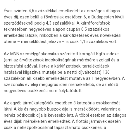
Éves szinten 4,6 százalékkal emelkedett az országos átlagos
éves díj, ezen belül a fővárosiak esetében 6, a Budapesten kívüli
szerződéseknél pedig 4,3 százalékkal. A kárráfordítások
tekintetében negyedéves alapon csupán 0,5 százalékos
emelkedés látszik, miközben a kárkifizetések éves növekedési
üteme – mérséklődést jelezve – is csak 1,1 százalékos volt.
Az MNB személygépkocsikra számított korrigált Kgfb-indexe
(ami az árváltozások indokoltságának mérésére szolgál és a
biztosítási adóval, illetve a kárkifizetések, tartalékolások
hatásával kiigazítva mutatja be a nettó díjváltozást) 136
százalékon áll, kisebb emelkedést mutatva az I. negyedévben. A
szezonális év eleji megugrás idén mérsékeltebb, de az előző
negyedéves csökkenés nem folytatódott.
Az egyéb járműkategóriák esetében 3 kategória csökkenését
látni. A kis és nagyobb buszok díja is mérséklődött, valamint a
nehéz pótkocsik díja is kevesebb lett. A többi esetben az átlagos
éves díjak mérsékelten emelkedtek. A flottás járművek esetén
csak a nehézpótkocsiknál tapasztalható csökkenés, a